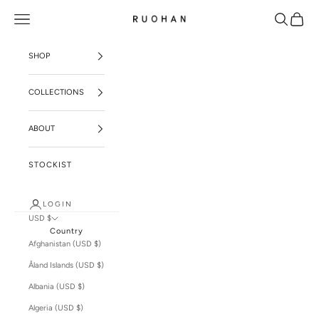
Skip to content
Open navigation menu
Open sear
Open c
RUOHAN
SHOP
COLLECTIONS
ABOUT
STOCKIST
LOGIN
USD $
Country
Afghanistan (USD $)
Åland Islands (USD $)
Albania (USD $)
Algeria (USD $)